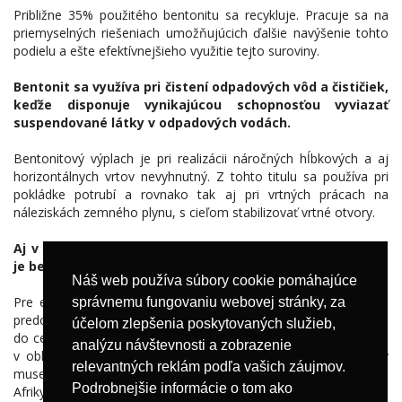
Približne 35% použitého bentonitu sa recykluje. Pracuje sa na
priemyselných riešeniach umožňujúcich ďalšie navýšenie tohto
podielu a ešte efektívnejšieho využitie tejto suroviny.
Bentonit sa využíva pri čistení odpadových vôd a čističiek,
keďže disponuje vynikajúcou schopnosťou vyviazať
suspendované látky v odpadových vodách.
Bentonitový výplach je pri realizácii náročných hĺbkových a aj
horizontálnych vrtov nevyhnutný. Z tohto titulu sa používa pri
pokládke potrubí a rovnako tak aj pri vrtných prácach na
náleziskách zemného plynu, s cieľom stabilizovať vrtné otvory.
Aj v oblasti hygieny zvierat - ako podstielka pod mačky,
je bentonit najčastejšie používaným materiálom.
Náš web používa súbory cookie pomáhajúce
Pre ekologicky orientovaný priemysel je dôležitým príspevkom
správnemu fungovaniu webovej stránky, za
predovšetkým slovenský bentonit. Krátke prepravné vzdialenosti
účelom zlepšenia poskytovaných služieb,
do centrálnej a strednej Európy, prispievajú k zlepšeniu situácie
analýzu návštevnosti a zobrazenie
v oblasti znečistenia oxidom uhličitým. V opačnom prípade by
relevantných reklám podľa vašich záujmov.
musela byť táto dôležitá surovina dovážaná z Indie, Turecka,
Podrobnejšie informácie o tom ako
Afriky alebo iných vzdialených oblastí sveta.