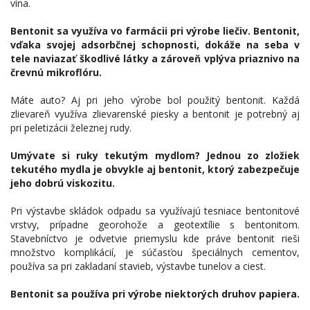
vína.
Bentonit sa využíva vo farmácii pri výrobe liečiv. Bentonit,
vďaka svojej adsorbčnej schopnosti, dokáže na seba v
tele naviazať škodlivé látky a zároveň vplýva priaznivo na
črevnú mikroflóru.
Máte auto? Aj pri jeho výrobe bol použitý bentonit. Každá
zlievareň využíva zlievarenské piesky a bentonit je potrebný aj
pri peletizácii železnej rudy.
Umývate si ruky tekutým mydlom? Jednou zo zložiek
tekutého mydla je obvykle aj bentonit, ktorý zabezpečuje
jeho dobrú viskozitu.
Pri výstavbe skládok odpadu sa využívajú tesniace bentonitové
vrstvy, prípadne georohože a geotextílie s bentonitom.
Stavebníctvo je odvetvie priemyslu kde práve bentonit rieši
množstvo komplikácií, je súčasťou špeciálnych cementov,
používa sa pri zakladaní stavieb, výstavbe tunelov a ciest.
Bentonit sa používa pri výrobe niektorých druhov papiera.