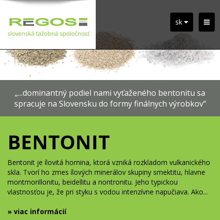
sk
„...dominantný podiel nami vyťaženého bentonitu sa
spracuje na Slovensku do formy finálnych výrobkov“
BENTONIT
Bentonit je ílovitá hornina, ktorá vzniká rozkladom vulkanického
skla. Tvorí ho zmes ílových minerálov skupiny smektitu, hlavne
montmorillonitu, beidellitu a nontronitu. Jeho typickou
vlastnosťou je, že pri styku s vodou intenzívne napučiava. Ako...
» viac informácií