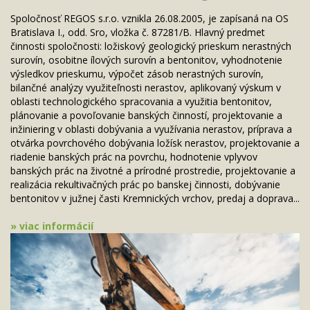
Spoločnosť REGOS s.r.o. vznikla 26.08.2005, je zapísaná na OS
Bratislava I., odd. Sro, vložka č. 87281/B. Hlavný predmet
činnosti spoločnosti: ložiskový geologický prieskum nerastných
surovín, osobitne ílových surovín a bentonitov, vyhodnotenie
výsledkov prieskumu, výpočet zásob nerastných surovín,
bilančné analýzy využiteľnosti nerastov, aplikovaný výskum v
oblasti technologického spracovania a využitia bentonitov,
plánovanie a povoľovanie banských činností, projektovanie a
inžiniering v oblasti dobývania a využívania nerastov, príprava a
otvárka povrchového dobývania ložísk nerastov, projektovanie a
riadenie banských prác na povrchu, hodnotenie vplyvov
banských prác na životné a prírodné prostredie, projektovanie a
realizácia rekultivačných prác po banskej činnosti, dobývanie
bentonitov v južnej časti Kremnických vrchov, predaj a doprava...
» viac informácií